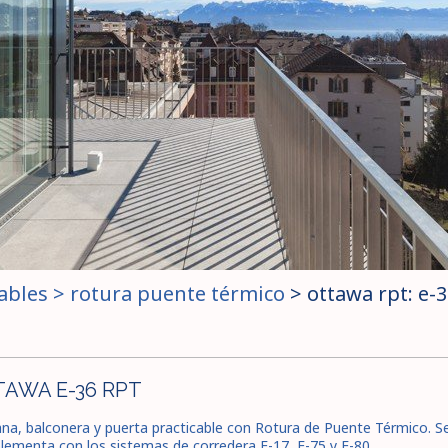
ables
>
rotura puente térmico
>
ottawa rpt: e-3
AWA E-36 RPT
na, balconera y puerta practicable con Rotura de Puente Térmico. S
ementa con los sistemas de corredera E-17, E-75 y E-80.