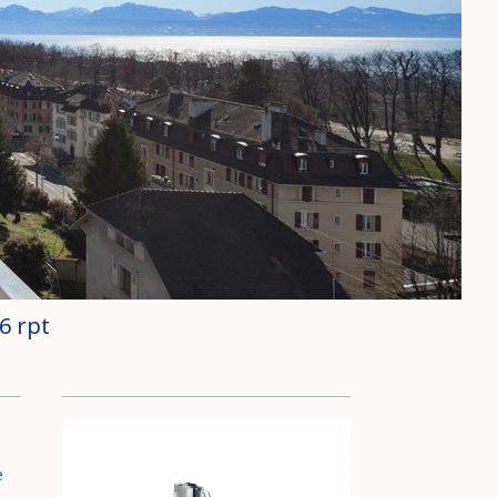
6 rpt
e