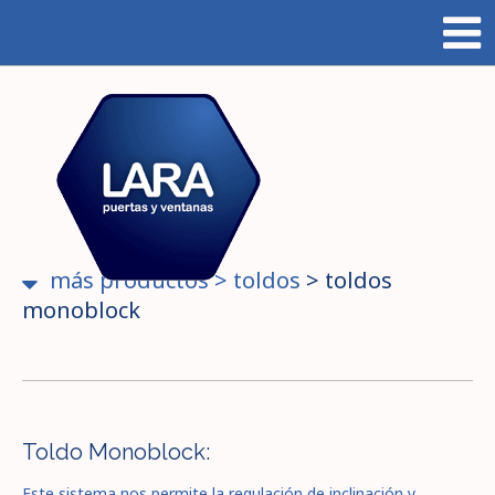
más productos
>
toldos
>
toldos
monoblock
Toldo Monoblock:
Este sistema nos permite la regulación de inclinación y